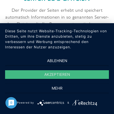
Der Provider der Seiten erhebt und speichert
automatisch Informationen in so genannten Server-
Log-Dateien, die Ihr Browser automatisch an uns
übermittelt. Dies sind:
Diese Seite nutzt Website-Tracking-Technologien von
Dritten, um ihre Dienste anzubieten, stetig zu
verbessern und Werbung entsprechend den
Browsertyp und Browserversion
Interessen der Nutzer anzuzeigen.
verwendetes Betriebssystem
Referrer URL
ABLEHNEN
Hostname des zugreifenden Rechners
Uhrzeit der Serveranfrage
AKZEPTIEREN
IP-Adresse
MEHR
Eine Zusammenführung dieser Daten mit anderen
Datenquellen wird nicht vorgenommen.
Powered by
&
Die Erfassung dieser Daten erfolgt auf Grundlage