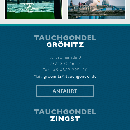
TAUCHGONDEL
GRÖMITZ
Kurpromenade 0
23743 Grömitz
Tel: +49 4562 225130
Mail:
groemitz@tauchgondel.de
ANFAHRT
TAUCHGONDEL
ZINGST