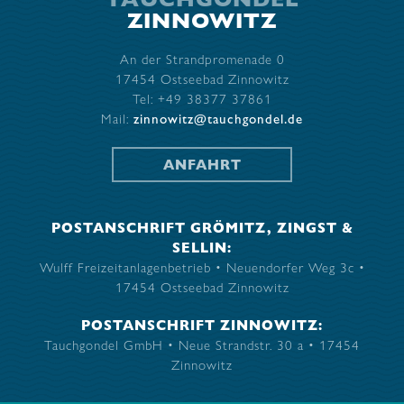
ZINNOWITZ
An der Strandpromenade 0
17454 Ostseebad Zinnowitz
Tel: +49 38377 37861
Mail:
zinnowitz@tauchgondel.de
ANFAHRT
POSTANSCHRIFT GRÖMITZ, ZINGST &
SELLIN:
Wulff Freizeitanlagenbetrieb • Neuendorfer Weg 3c •
17454 Ostseebad Zinnowitz
POSTANSCHRIFT ZINNOWITZ:
Tauchgondel GmbH • Neue Strandstr. 30 a • 17454
Zinnowitz