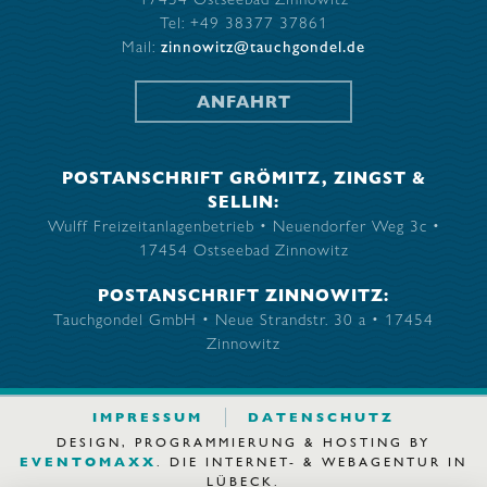
Tel: +49 38377 37861
Mail:
zinnowitz@tauchgondel.de
ANFAHRT
POSTANSCHRIFT GRÖMITZ, ZINGST &
SELLIN:
Wulff Freizeitanlagenbetrieb • Neuendorfer Weg 3c •
17454 Ostseebad Zinnowitz
POSTANSCHRIFT ZINNOWITZ:
Tauchgondel GmbH • Neue Strandstr. 30 a • 17454
Zinnowitz
IMPRESSUM
DATENSCHUTZ
DESIGN, PROGRAMMIERUNG & HOSTING BY
EVENTOMAXX
. DIE INTERNET- & WEBAGENTUR IN
LÜBECK.